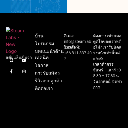
บ้าน
อีเมล:
ต้องการเข้าชมส
info@steamlab
ตูดิโอของเราหรื
โปรแกรม
s.co.th
โทรศัพท์:
อไม่? เรารับนัดล่
บทแนะนำด้าน
+66 811 337 40
วงหน้าเท่านั้นค่
เทคนิค
สตีมแล็บส์ บจก.
7
ะ/ครับ
เวลาทำการ
โอกาส
จันทร์ – เสาร์ : 0
การรับสมัคร
8.30 – 17.30 น
รีวิวจากลูกค้า
วันอาทิตย์: ปิดทำ
การ
ติดต่อเรา