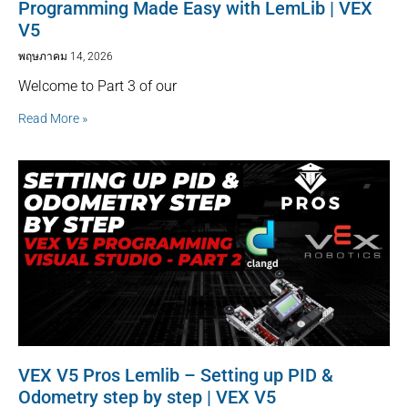
Programming Made Easy with LemLib | VEX
V5
พฤษภาคม 14, 2026
Welcome to Part 3 of our
Read More »
VEX V5 Pros Lemlib – Setting up PID &
Odometry step by step | VEX V5